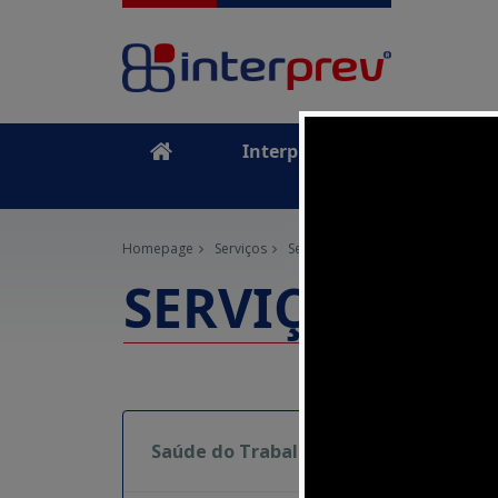
Interprev
Serviços
Homepage
Serviços
Segurança do Trabalho
SHT na
SERVIÇO SHT 
Ca
Saúde do Trabalho
co
no