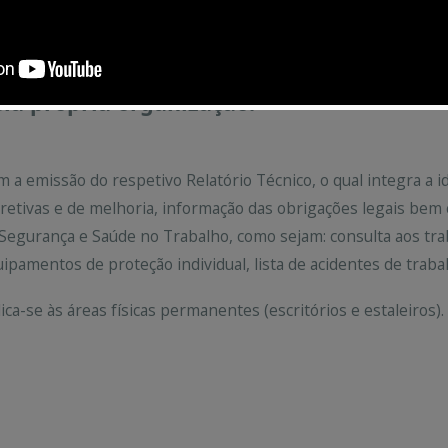
vel físico (infraestruturas,
uipamentos), quer de políticas
teriorizadas e desenvolvidas
la própria organização.
 a emissão do respetivo Relatório Técnico, o qual integra a i
retivas e de melhoria, informação das obrigações legais be
Segurança e Saúde no Trabalho, como sejam: consulta aos tra
ipamentos de proteção individual, lista de acidentes de trabal
ica-se às áreas físicas permanentes (escritórios e estaleiros).