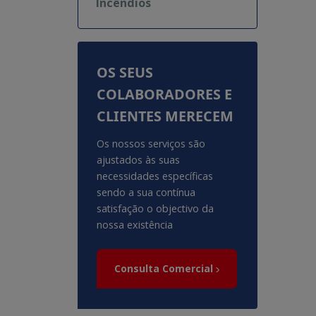
Incêndios
OS SEUS
COLABORADORES E
CLIENTES MERECEM
Os nossos serviços são
ajustados às suas
necessidades específicas
sendo a sua contínua
satisfação o objectivo da
nossa existência
Consulta Comercial