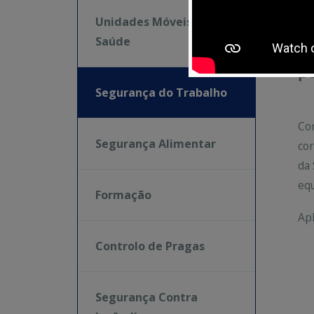
ní
Unidades Móveis de
eq
Saúde
in
pe
Segurança do Trabalho
Com
Segurança Alimentar
cor
da 
equ
Formação
Apl
Controlo de Pragas
Segurança Contra