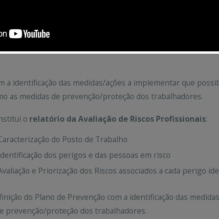
entificar os perigos e avaliar os
scos a que o trabalhador está
posto e consequente elaboração
 Plano de Prevenção.
 a identificação das medidas/ações a implementar que possib
o as medidas de prevenção/proteção dos trabalhadores.
stitui o
relatório da Avaliação de Riscos Profissionais
:
Caracterização do Posto de Trabalho
Identificação dos perigos e das pessoas em risco
Avaliação e Priorização dos Riscos associados a cada perigo ide
inição do Plano de Prevenção com a identificação das medidas
e prevenção/proteção dos trabalhadores.