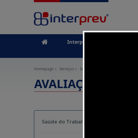
Interprev
Serviços
Homepage
Serviços
Segurança do Trabalho
Serviç
AVALIAÇÃO DE RI
Co
Saúde do Trabalho
po
tr