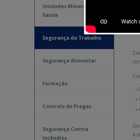
id
Unidades Móveis de
ri
Saúde
ex
do
Segurança do Trabalho
Com
Segurança Alimentar
com
Con
Formação
Controlo de Pragas
Def
Segurança Contra
e d
Incêndios