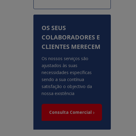
OS SEUS
COLABORADORES E
CLIENTES MERECEM
Os nossos serviços são
ajustados às suas
necessidades específicas
sendo a sua contínua
satisfação o objectivo da
nossa existência
Consulta Comercial