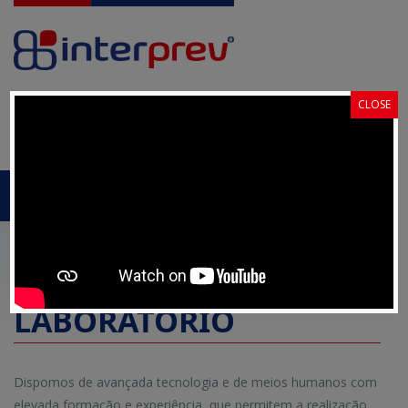
CLOSE
Pedido de
Portal Cliente
Proposta
MENU
Homepage
Laboratório
Recursos Laboratório
RECURSOS
LABORATÓRIO
Dispomos de avançada tecnologia e de meios humanos com
elevada formação e experiência, que permitem a realização