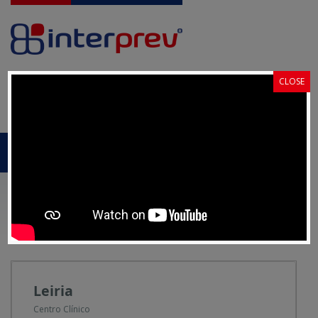
CLOSE
Pedido de
Portal Cliente
Proposta
MENU
Homepage
Centros Clínicos
Leiria
LEIRIA
Leiria
Centro Clínico