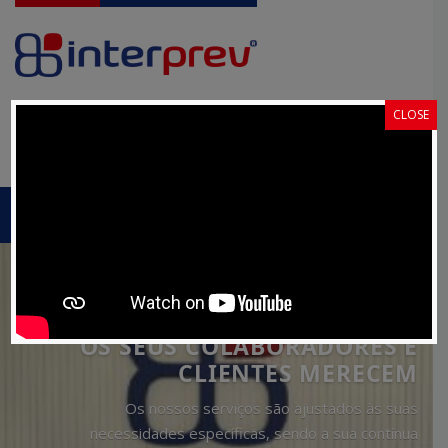
CLOSE
Pedido de
Portal Cliente
Proposta
MENU
OS SEUS COLABORADORES E
CLIENTES MERECEM
Os nossos serviços são ajustados às suas
necessidades específicas, sendo a sua contínua