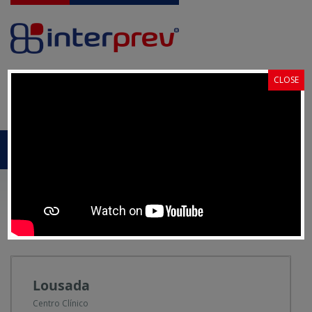
CLOSE
Pedido de
Portal Cliente
Proposta
MENU
Homepage
Centros Clínicos
Lousada
LOUSADA
Lousada
Centro Clínico